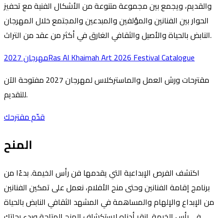
والقديم، ويجمع بين مجموعة متنوعة من الأشكال الفنية مع تحفيز
الحوار بين الفنانين والمؤلفين والمبدعين والمجتمع خلال المهرجان
النابض بالحياة والأصيل والثقافي الغارق في أكثر من عقد من التراث.
Ras Al Khaimah Art 2026 Festival Catalogue
مهرجان 2027
مقترحات ورش العمل والماستركلاس لمهرجان 2027 مفتوحة الآن
للتقديم.
قدّم مقترحك
المنح
اكتشف الفرص الإبداعية التي يقدمها فن رأس الخيمة. بدءًا من
برنامج إقامة الفنانين وحتى منح الأفلام، نعمل على تمكين الفنانين
من الإبداع والإلهام والمساهمة في المشهد الثقافي النابض بالحياة
في رأس الخيمة. انقر أدناه لاستكشاف المنح المتاحة وبدء رحلتك