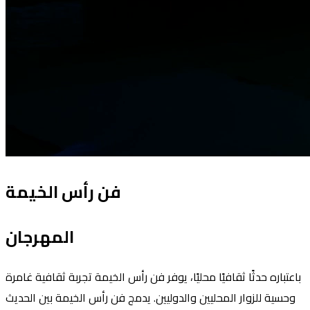
فن رأس الخيمة
المهرجان
باعتباره حدثًا ثقافيًا محليًا، يوفر فن رأس الخيمة تجربة ثقافية غامرة
وحسية للزوار المحليين والدوليين. يدمج فن رأس الخيمة بين الحديث